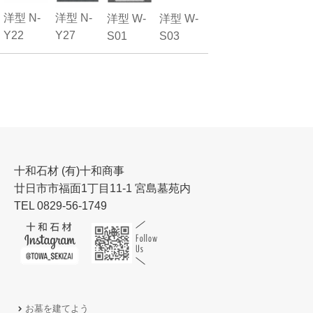
洋型 N-
洋型 N-
洋型 W-
洋型 W-
Y22
Y27
S01
S03
十和石材 (有)十和商事
廿日市市福面1丁目11-1 宮島墓苑内
TEL 0829-56-1749
お墓を建てよう