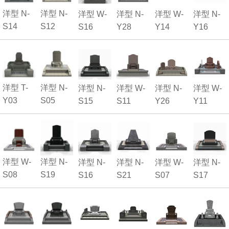
洋型 N-
洋型 N-
洋型 W-
洋型 N-
洋型 W-
洋型 N-
S14
S12
S16
Y28
Y14
Y16
洋型 T-
洋型 N-
洋型 N-
洋型 W-
洋型 N-
洋型 W-
Y03
S05
S15
S11
Y26
Y11
洋型 W-
洋型 N-
洋型 N-
洋型 N-
洋型 W-
洋型 N-
S08
S19
S16
S21
S07
S17