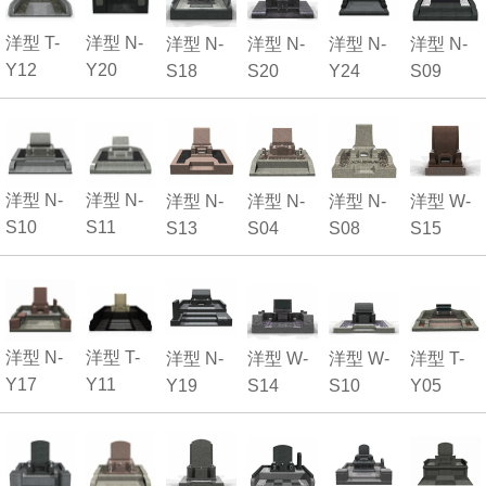
洋型 T-
洋型 N-
洋型 N-
洋型 N-
洋型 N-
洋型 N-
Y12
Y20
S18
S20
Y24
S09
洋型 N-
洋型 N-
洋型 N-
洋型 N-
洋型 N-
洋型 W-
S10
S11
S13
S04
S08
S15
洋型 N-
洋型 T-
洋型 N-
洋型 W-
洋型 W-
洋型 T-
Y17
Y11
Y19
S14
S10
Y05