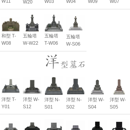
W11
W03
W04
W09
W07
W20
五輪塔
和型 T-
五輪塔
五輪塔
W-W22
W08
T-W06
W-S06
洋型 T-
洋型 W-
洋型 N-
洋型 N-
洋型 W-
洋型 W-
Y01
S12
S01
S02
S04
S05