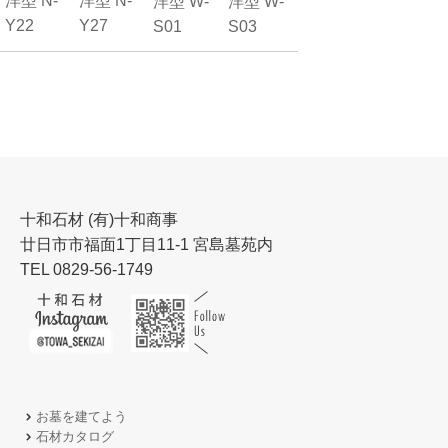
洋型 N-
洋型 N-
洋型 W-
洋型 W-
Y22
Y27
S01
S03
十和石材 (有)十和商事
廿日市市福面1丁目11-1 宮島墓苑内
TEL 0829-56-1749
お墓を建てよう
石材カタログ