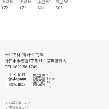
洋型 N-
洋型 N-
洋型 W-
洋型 W-
Y22
Y27
S01
S03
十和石材 (有)十和商事
廿日市市福面1丁目11-1 宮島墓苑内
TEL 0829-56-1749
お墓を建てよう
石材カタログ