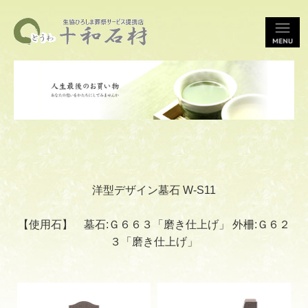
洋型デザイン墓石 W-S11
【使用石】 墓石:Ｇ６６３「磨き仕上げ」 外柵:Ｇ６２
３「磨き仕上げ」