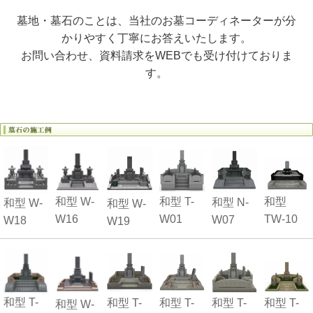
墓地・墓石のことは、当社のお墓コーディネーターが分
かりやすく丁寧にお答えいたします。
お問い合わせ、資料請求をWEBでも受け付けておりま
す。
和型 W-
和型 T-
和型
和型 N-
和型 W-
和型 W-
W16
W01
TW-10
W07
W18
W19
和型 T-
和型 T-
和型 T-
和型 T-
和型 T-
和型 W-