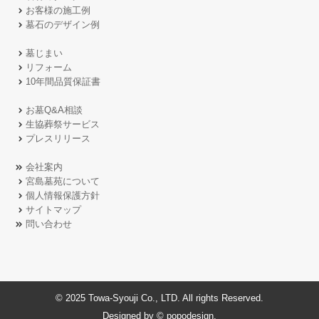
お客様の施工例
墓石のデザイン例
墓じまい
リフォーム
10年間品質保証書
お墓Q&A相談
生協葬祭サービス
プレスリリース
会社案内
宮島墓苑について
個人情報保護方針
サイトマップ
問い合わせ
© 2025 Towa-Syouji Co., LTD. All rights Reserved.
Designed by © popodesign.