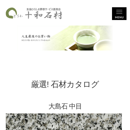
厳選! 石材カタログ
大島石 中目