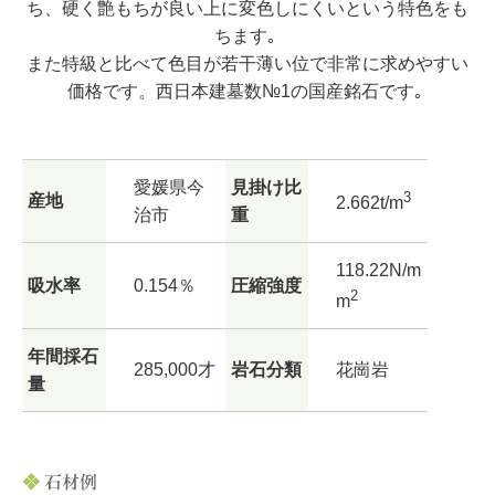
ち、硬く艶もちが良い上に変色しにくいという特色をも
ちます｡
また特級と比べて色目が若干薄い位で非常に求めやすい
価格です。西日本建墓数№1の国産銘石です｡
愛媛県今
見掛け比
3
産地
2.662t/m
治市
重
118.22N/m
吸水率
0.154％
圧縮強度
2
m
年間採石
285,000才
岩石分類
花崗岩
量