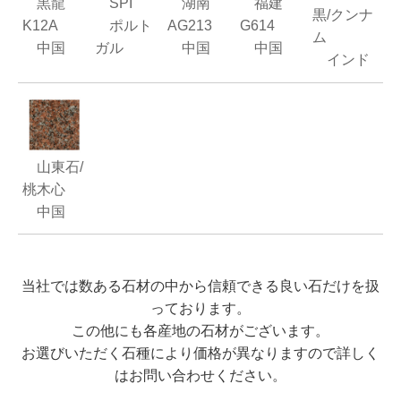
黒龍
SPI
湖南
福建
黒/クンナ
K12A
ポルト
AG213
G614
ム
中国
ガル
中国
中国
インド
山東石/
桃木心
中国
当社では数ある石材の中から信頼できる良い石だけを扱
っております。
この他にも各産地の石材がございます。
お選びいただく石種により価格が異なりますので詳しく
はお問い合わせください。