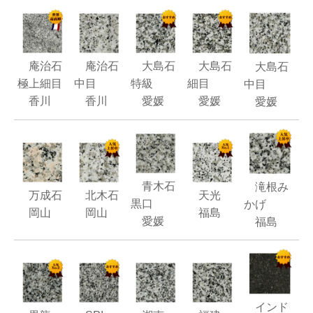
庵治石
庵治石
大島石
大島石
大島石
極上細目
中目
特級
細目
中目
香川
香川
愛媛
愛媛
愛媛
青木石
滝根み
万成石
北木石
天光
黒口
かげ
岡山
岡山
福島
愛媛
福島
インド