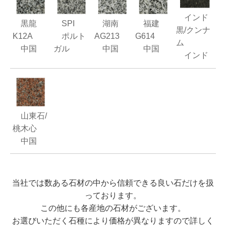
インド
黒龍
SPI
湖南
福建
黒/クンナ
K12A
ポルト
AG213
G614
ム
中国
ガル
中国
中国
インド
山東石/
桃木心
中国
当社では数ある石材の中から信頼できる良い石だけを扱
っております。
この他にも各産地の石材がございます。
お選びいただく石種により価格が異なりますので詳しく