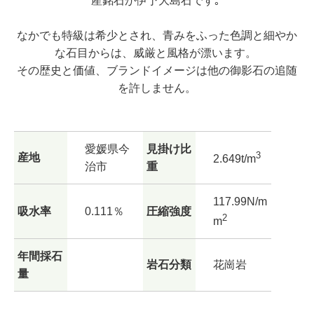
産銘石が伊予大島石です｡
なかでも特級は希少とされ、青みをふった色調と細やか
な石目からは、威厳と風格が漂います。
その歴史と価値、ブランドイメージは他の御影石の追随
を許しません。
愛媛県今
見掛け比
3
産地
2.649t/m
治市
重
117.99N/m
吸水率
0.111％
圧縮強度
2
m
年間採石
岩石分類
花崗岩
量