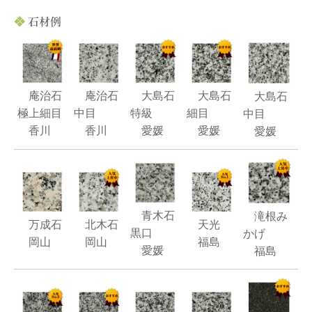
庵治石
庵治石
大島石
大島石
大島石
極上細目
中目
特級
細目
中目
香川
香川
愛媛
愛媛
愛媛
青木石
滝根み
万成石
北木石
天光
黒口
かげ
岡山
岡山
福島
愛媛
福島