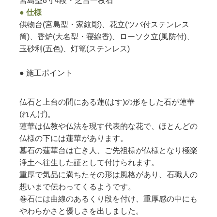
宮島型8寸4段・芝台一枚石
● 仕様
供物台(宮島型・家紋彫)、花立(ツバ付ステンレス
筒)、香炉(大名型・寝線香)、ローソク立(風防付)、
玉砂利(五色)、灯篭(ステンレス)
● 施工ポイント
仏石と上台の間にある蓮(はす)の形をした石が蓮華
(れんげ)。
蓮華は仏教や仏法を現す代表的な花で、ほとんどの
仏様の下には蓮華があります。
墓石の蓮華台は亡き人、ご先祖様が仏様となり極楽
浄土へ往生した証として付けられます。
重厚で気品に満ちたその形は風格があり、石職人の
想いまで伝わってくるようです。
巻石には曲線のあるくり段を付け、重厚感の中にも
やわらかさと優しさを出しました。