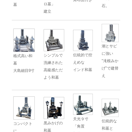
ロ墓」
墓
石。
建立
潮とサビ
に強い
伝統的で控
シンプルで
格式高い和
"滝根みか
えめな
洗練された
墓
げ"で建替
インド和墓
高級感ただ
大島細目9寸
え
よう和墓
天光９寸
伝統的な
黒みかげの
コンパクト
「角置
和墓と
和墓
に