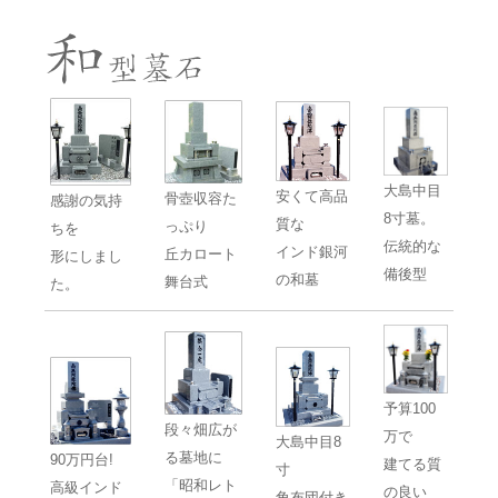
大島中目
安くて高品
骨壺収容た
感謝の気持
8寸墓。
質な
っぷり
ちを
伝統的な
インド銀河
丘カロート
形にしまし
備後型
の和墓
舞台式
た。
予算100
段々畑広が
万で
大島中目8
る墓地に
90万円台!
建てる質
寸
「昭和レト
高級インド
の良い
角布団付き