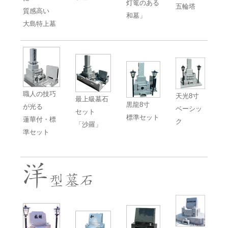
灯篭のある
五輪塔
質感高い
和墓」
大島特上墓
職人の技巧
天光8寸
最上級墓石
黒龍8寸
が光る
ベーシッ
セット
標準セット
蓮華付・標
ク
「沙羅」
準セット